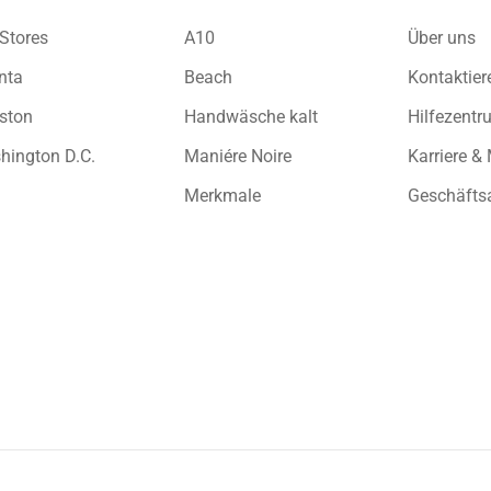
Stores
A10
Über uns
nta
Beach
Kontaktier
ston
Handwäsche kalt
Hilfezentr
hington D.C.
Maniére Noire
Karriere &
Merkmale
Geschäfts