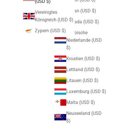
(USD $)
Japan (USD $)
Vereinigtes
Königreich (USD $)
Kanada (USD $)
Zypern (USD $)
Karibische
Niederlande (USD
$)
Kroatien (USD $)
Lettland (USD $)
Litauen (USD $)
Luxemburg (USD $)
Malta (USD $)
Neuseeland (USD
$)