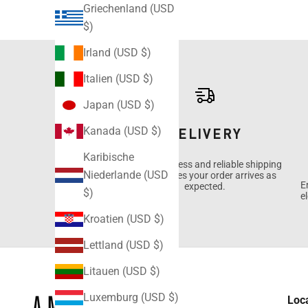
Griechenland (USD
$)
Irland (USD $)
Italien (USD $)
Japan (USD $)
DELIVERY
Kanada (USD $)
Karibische
Enjoy seamless and reliable shipping
Niederlande (USD
that ensures your order arrives as
E
expected.
$)
e
Kroatien (USD $)
Lettland (USD $)
Litauen (USD $)
Luxemburg (USD $)
Loc