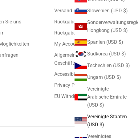
Versand
Slowenien (USD $)
en Sie uns
Rückgabe und Umtausch
Sonderverwaltungsregi
Hongkong (USD $)
um
Rückgabeportal
Spanien (USD $)
 Möglichkeiten
My Account
Südkorea (USD $)
anfragen
Allgemeine
Geschäftsbedingungen
Tschechien (USD $)
Accessibility Statement
Ungarn (USD $)
Privacy Policy
Vereinigte
EU Withdrawal Cancel Contract
Arabische Emirate
(USD $)
Vereinigte Staaten
(USD $)
Vereinigtes