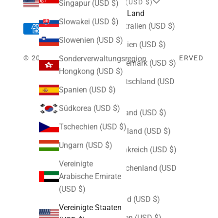
VEREINIGTE STAATEN (USD $)
Singapur (USD $)
Land
Slowakei (USD $)
Australien (USD $)
Slowenien (USD $)
Belgien (USD $)
Sonderverwaltungsregion
© 2026 - A MA MANIÉRE - ALL RIGHTS RESERVED
Dänemark (USD $)
Hongkong (USD $)
Deutschland (USD
Spanien (USD $)
$)
Südkorea (USD $)
Estland (USD $)
Tschechien (USD $)
Finnland (USD $)
Ungarn (USD $)
Frankreich (USD $)
Vereinigte
Griechenland (USD
Arabische Emirate
$)
(USD $)
Irland (USD $)
Vereinigte Staaten
Italien (USD $)