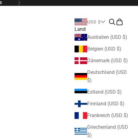
0
Vor
Suchen
Warenkor
USD $
Land
Australien (USD $)
Belgien (USD $)
Dänemark (USD $)
Deutschland (USD
$)
Estland (USD $)
Finnland (USD $)
Frankreich (USD $)
Griechenland (USD
$)