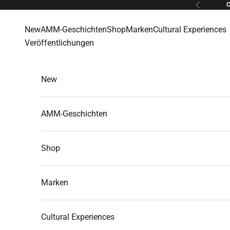
Zum Inhalt springen
Zurück
New
AMM-Geschichten
Shop
Marken
Cultural Experiences
Veröffentlichungen
New
AMM-Geschichten
Shop
Marken
Cultural Experiences