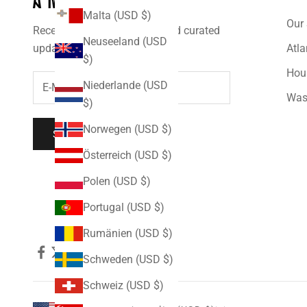
Malta (USD $)
Our 
Receive the latest releases and curated
Neuseeland (USD
updates.
Atla
$)
Hou
Niederlande (USD
Was
$)
Norwegen (USD $)
SUBSCRIBE
Österreich (USD $)
Polen (USD $)
Portugal (USD $)
Rumänien (USD $)
Schweden (USD $)
Schweiz (USD $)