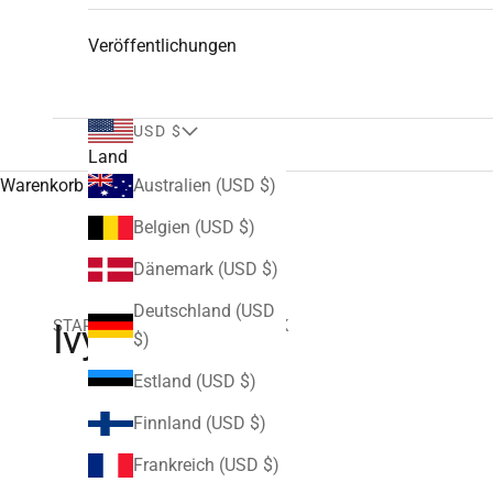
Veröffentlichungen
USD $
Land
Warenkorb
Australien (USD $)
Belgien (USD $)
Dänemark (USD $)
Deutschland (USD
STARTSEITE
SHOP
IVY PARK
Ivy Park
$)
Estland (USD $)
Finnland (USD $)
Frankreich (USD $)