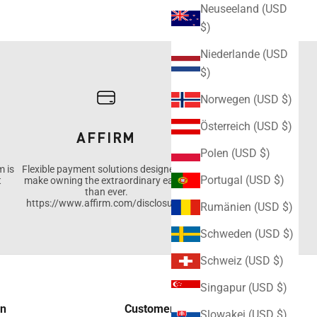
Neuseeland (USD
$)
Niederlande (USD
$)
Norwegen (USD $)
Österreich (USD $)
AFFIRM
Polen (USD $)
m is
Flexible payment solutions designed to
Portugal (USD $)
t
make owning the extraordinary easier
than ever.
https://www.affirm.com/disclosures
Rumänien (USD $)
Schweden (USD $)
Schweiz (USD $)
Singapur (USD $)
on
Customer Care
Slowakei (USD $)