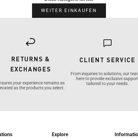
WEITER EINKAUFEN
RETURNS &
CLIENT SERVICE
EXCHANGES
From inquiries to solutions, our tea
here to provide exclusive suppor
nsures your experience remains as
tailored to your needs.
levated as the products you select.
ations
Explore
Informati