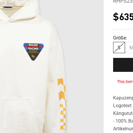
RHPS23
Ang
$635
Größe:
S
This item
Kapuzenpu
Logotext 
Kängurut
- 100% B
Artikeln