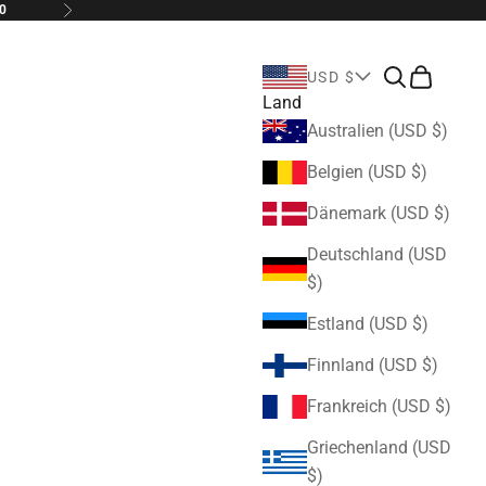
0
Vor
Suchen
Warenkor
USD $
Land
Australien (USD $)
Belgien (USD $)
Dänemark (USD $)
Deutschland (USD
$)
Estland (USD $)
Finnland (USD $)
Frankreich (USD $)
Griechenland (USD
$)