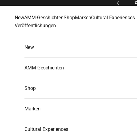
Zum Inhalt springen
Zurück
New
AMM-Geschichten
Shop
Marken
Cultural Experiences
Veröffentlichungen
New
AMM-Geschichten
Shop
Marken
Cultural Experiences