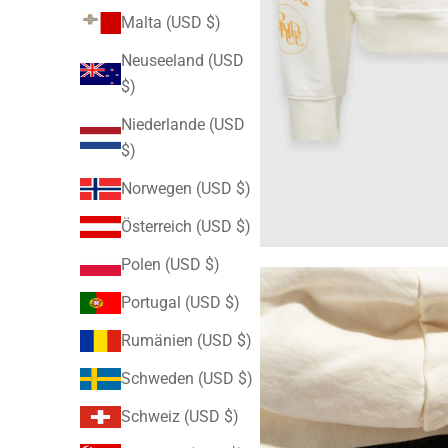
Malta (USD $)
Neuseeland (USD
$)
Niederlande (USD
$)
Norwegen (USD $)
Österreich (USD $)
Polen (USD $)
Portugal (USD $)
Rumänien (USD $)
Schweden (USD $)
Schweiz (USD $)