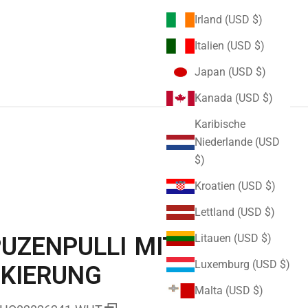
Irland (USD $)
Italien (USD $)
Japan (USD $)
Kanada (USD $)
Karibische
Niederlande (USD
$)
Kroatien (USD $)
Lettland (USD $)
Litauen (USD $)
UZENPULLI MIT
Luxemburg (USD $)
KIERUNG
Malta (USD $)