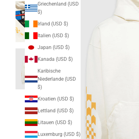
Griechenland (USD
$)
Irland (USD $)
Italien (USD $)
Japan (USD $)
Kanada (USD $)
Karibische
Niederlande (USD
$)
Kroatien (USD $)
Lettland (USD $)
Litauen (USD $)
Luxemburg (USD $)