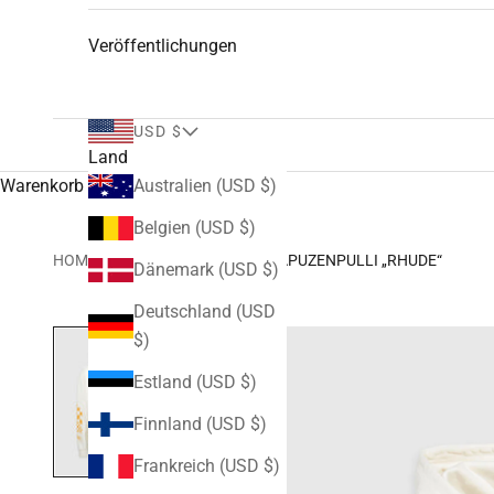
Veröffentlichungen
USD $
Land
Warenkorb
Australien (USD $)
Belgien (USD $)
HOME
KAPUZENPULLOVER
KAPUZENPULLI „RHUDE“
Dänemark (USD $)
Deutschland (USD
$)
Estland (USD $)
Finnland (USD $)
Frankreich (USD $)