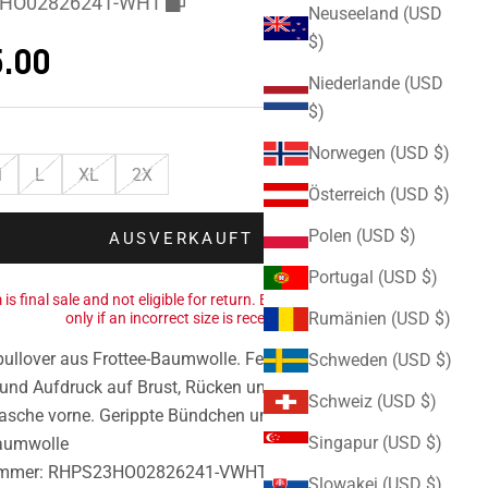
HO02826241-WHT
Neuseeland (USD
$)
ebot
.00
Niederlande (USD
$)
Norwegen (USD $)
M
L
XL
2X
Österreich (USD $)
Polen (USD $)
AUSVERKAUFT
Portugal (USD $)
 is final sale and not eligible for return. Exchanges are available
Rumänien (USD $)
only if an incorrect size is received.
llover aus Frottee-Baumwolle. Feste Kapuze. Grafischer
Schweden (USD $)
und Aufdruck auf Brust, Rücken und Ärmeln.
Schweiz (USD $)
asche vorne. Gerippte Bündchen und Saum.
Singapur (USD $)
aumwolle
ummer:
RHPS23HO02826241-VWHT
Slowakei (USD $)